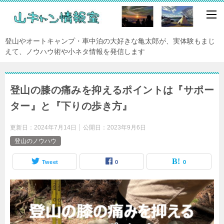
登山やオートキャンプ・車中泊の大好きな亀太郎が、実体験もまじ
えて、ノウハウ術や小ネタ情報を発信します
登山の膝の痛みを抑えるポイントは『サポー
ター』と『下りの歩き方』
更新日：
2024年7月14日
公開日：
2023年9月6日
登山のノウハウ
Tweet
0
0