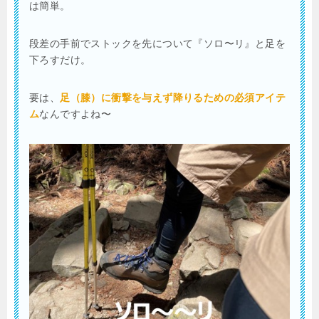
は簡単。
段差の手前でストックを先について『ソロ〜リ』と足を
下ろすだけ。
要は、
足（膝）に衝撃を与えず降りるための必須アイテ
ム
なんですよね〜