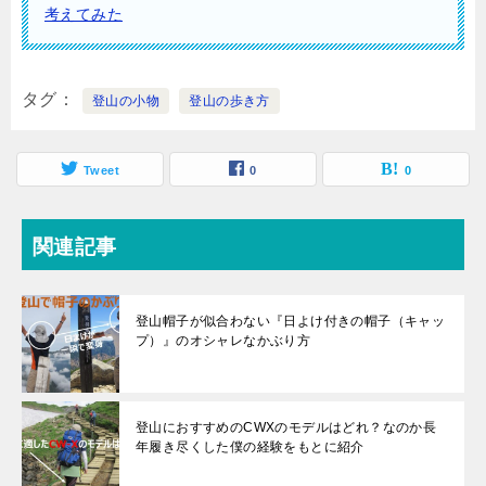
考えてみた
タグ
登山の小物
登山の歩き方
Tweet
0
0
関連記事
登山帽子が似合わない『日よけ付きの帽子（キャッ
プ）』のオシャレなかぶり方
登山におすすめのCWXのモデルはどれ？なのか長
年履き尽くした僕の経験をもとに紹介