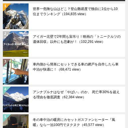
世界一危険な山はどこ？登山難易度で独自に1位から10
位までランキング
（194,835 view）
アイガー北壁で2年間も宙吊り！映画の「トニークルツの
遺体回収」以外にも悲劇が！
（102,291 view）
車内側から簡単にセットできる車の網戸を自作したら車
中泊が快適に！
（68,471 view）
アンナプルナはなぜ「やばい」のか、 死亡率30%を超え
る理由を徹底調査
（62,384 view）
冬の車中泊の暖房にカセットガスファンヒーター『風
暖』なら一泊100円でヌクヌク
（45,577 view）