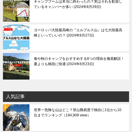
キャンプブームは本当に終わったの？実はそれを歓迎し
ているキャンパーが多い
2024年8月29日
ヨーロッパ大陸最高峰の『エルブルス山』は七大陸最高
峰といっていいの？
2024年8月27日
春や秋のキャンプをおすすめする8つの理由を徹底解説！
夏よりも格段に快適
2024年8月23日
人気記事
世界一危険な山はどこ？登山難易度で独自に1位から10
位までランキング
（194,909 view）