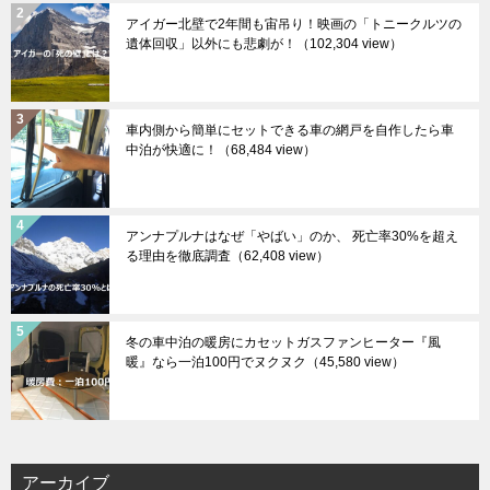
アイガー北壁で2年間も宙吊り！映画の「トニークルツの
遺体回収」以外にも悲劇が！
（102,304 view）
車内側から簡単にセットできる車の網戸を自作したら車
中泊が快適に！
（68,484 view）
アンナプルナはなぜ「やばい」のか、 死亡率30%を超え
る理由を徹底調査
（62,408 view）
冬の車中泊の暖房にカセットガスファンヒーター『風
暖』なら一泊100円でヌクヌク
（45,580 view）
アーカイブ