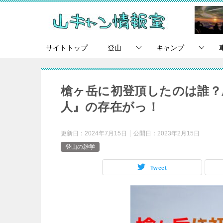
サイトトップ
登山
キャンプ
槍ヶ岳に初登頂したのは誰？
人』の存在がっ！
更新日：
2024年7月15日
公開日：
2023年2月15日
登山の雑学
Tweet