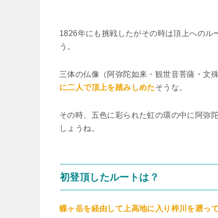
1826年にも挑戦したがその時は頂上へのル
う。
三体の仏像（阿弥陀如来・観世音菩薩・文
に二人で頂上を踏みしめた
そうな。
その時、五色に彩られた虹の環の中に阿弥
しょうね。
初登頂したルートは？
蝶ヶ岳を経由して上高地に入り梓川を遡っ