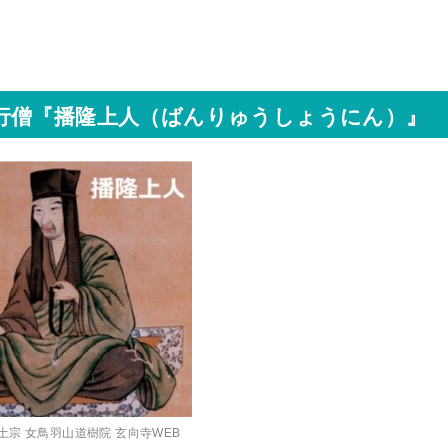
行僧『播隆上人（ばんりゅうしょうにん）』
土宗 女鳥羽山道樹院 玄向寺WEB