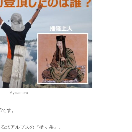
My camera
郎です。
ある北アルプスの『槍ヶ岳』。