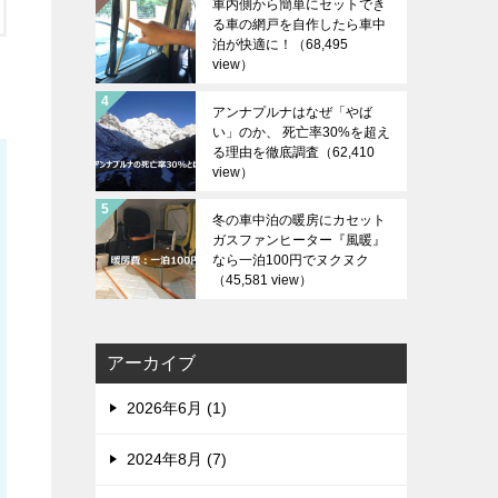
車内側から簡単にセットでき
る車の網戸を自作したら車中
泊が快適に！
（68,495
view）
アンナプルナはなぜ「やば
い」のか、 死亡率30%を超え
る理由を徹底調査
（62,410
view）
冬の車中泊の暖房にカセット
ガスファンヒーター『風暖』
なら一泊100円でヌクヌク
（45,581 view）
アーカイブ
2026年6月 (1)
2024年8月 (7)