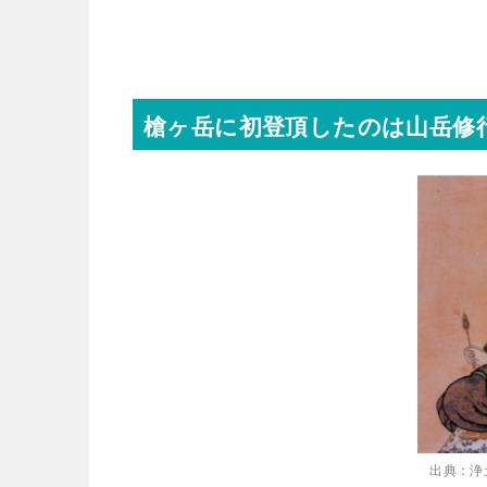
槍ヶ岳に初登頂したのは山岳修
出典：浄