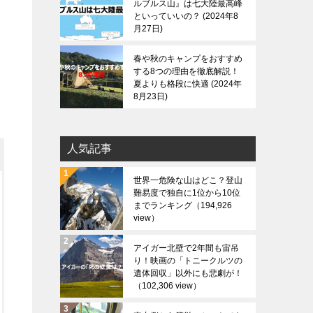
ルブルス山』は七大陸最高峰
といっていいの？
2024年8
月27日
春や秋のキャンプをおすすめ
する8つの理由を徹底解説！
夏よりも格段に快適
2024年
8月23日
人気記事
世界一危険な山はどこ？登山
難易度で独自に1位から10位
までランキング
（194,926
view）
アイガー北壁で2年間も宙吊
り！映画の「トニークルツの
遺体回収」以外にも悲劇が！
（102,306 view）