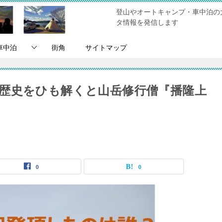
登山やオートキャンプ・車中泊の
タ情報を発信します
車中泊
街角
サイトマップ
歴史をひも解くと山岳修行僧『播隆上
0
0