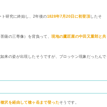
ート研究に終始し、2年後の
1828年7月20日に初登頂
したそ
殊菩薩の三尊像）を背負って、
現地の鷹匠屋の中田又重郎と共
陀如来の姿が出現したそうですが、ブロッケン現象だったんで
て槍沢を経由して槍ヶ岳まで登った
そうです。