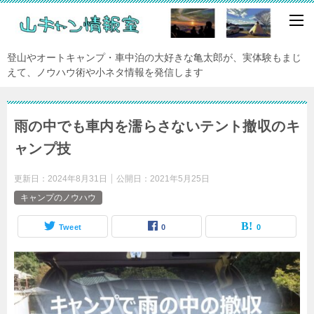
登山やオートキャンプ・車中泊の大好きな亀太郎が、実体験もまじ
えて、ノウハウ術や小ネタ情報を発信します
雨の中でも車内を濡らさないテント撤収のキ
ャンプ技
更新日：
2024年8月31日
公開日：
2021年5月25日
キャンプのノウハウ
Tweet
0
0