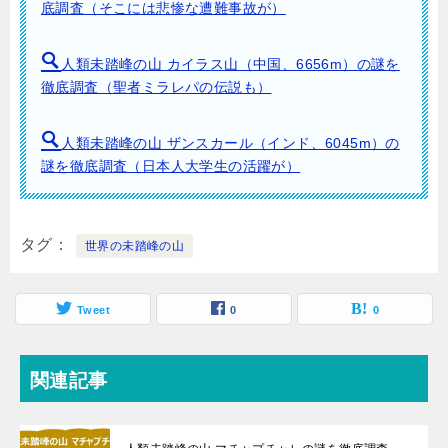
底調査（そこには悲惨な遭難事故が）
人類未踏峰の山 カイラス山（中国、6656m）の謎を
徹底調査（聖者ミラレパの伝説も）
人類未踏峰の山 ザンスカール（インド、6045m）の
謎を徹底調査（日本人大学生の活躍が）
タグ
世界の未踏峰の山
Tweet
0
0
関連記事