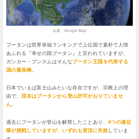
出典：Google Map
ブータンは世界幸福ランキングで上位国で素朴で人情
あふれる『幸せの国ブータン』と言われていますが、
ガンカー・プンスムはそんな
ブータン王国を代表する
国の最高峰
。
日本でいえば富士山みたいな存在ですが、宗教上の理
由で、
現在はブータンから登山許可がおりていませ
ん
。
過去にブータンが登山を解禁したことあり、
4つの遠征
隊が挑戦していますが、いずれも登頂に失敗
していま
す。