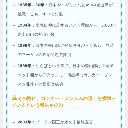
1985年～86年
：日本やイギリスなど4つの登山隊が
挑戦するも、すべて失敗
1994年
：宗教信仰に反するという理由から、6,000m
以上の山の登山が禁止
1998年
：日本の登山隊に登頂許可が下りるも、当時
のブータンの政治問題で抹消
1999年
：ならばという事で、日本の登山隊は中国チ
ベット側からアタックし、衛星峰（ガンカー・プン
スム北峰）の登頂は成功
その際に、ガンカー・プンスムの頂上を横切っ
ているという報告も(??)
2003年：
ブータン国王が永久未踏峰宣言