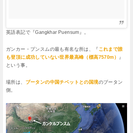
英語表記で『Gangkhar Puensum』。
ガンカー・プンスムの最も有名な所は、『
これまで
誰
も登頂に成功していない世界最高峰（標高7570m）
』
という事。
場所は、
ブータンの中国チベットとの国境
のブータン
側。