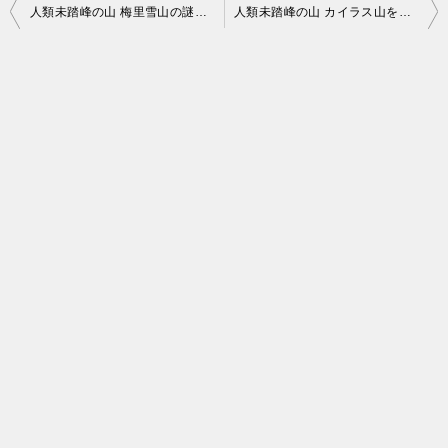
投
人類未踏峰の山 梅里雪山の謎を調査すると、そこには悲惨な遭難事故があった
人類未踏峰の山 カイラス山を徹底調査（そこには不思議な伝説も）
稿
ナ
ビ
ゲ
ー
シ
ョ
ン