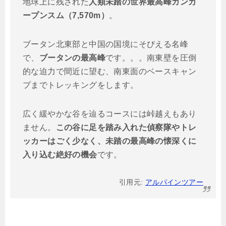
地球上に残された
人類未踏の世界最高峰ガンカ
ープンスム（7,570m）
。
ブータン北東部と中国の国境にそびえる名峰
で、
ブータンの最高峰
です。。。南東壁を圧倒
的な迫力で間近に望む、南東面のベースキャン
プまでトレッキングをします。
広く緩やかな谷を辿るコースには峠越えもあり
ません。
この谷に足を踏み入れた偵察隊やトレ
ッカーはごく少なく、未踏の最高峰の懐深くに
入り込む絶好の機会
です。
引用元:
アルパインツアー