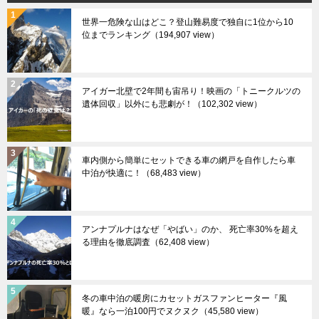
世界一危険な山はどこ？登山難易度で独自に1位から10
位までランキング
（194,907 view）
アイガー北壁で2年間も宙吊り！映画の「トニークルツの
遺体回収」以外にも悲劇が！
（102,302 view）
車内側から簡単にセットできる車の網戸を自作したら車
中泊が快適に！
（68,483 view）
アンナプルナはなぜ「やばい」のか、 死亡率30%を超え
る理由を徹底調査
（62,408 view）
冬の車中泊の暖房にカセットガスファンヒーター『風
暖』なら一泊100円でヌクヌク
（45,580 view）