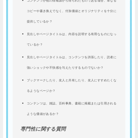
コンテンツが他の情報源から得られたものである場合、単なる
コピーや書き換えでなく、付加価値とオリジナリティを十分に
提供しているか？
見出しやページタイトルは、内容を説明する有用なものになっ
ているか？
見出しやページタイトルは、コンテンツを誇張したり、読者に
強いショックや不快感を与えたりするものでないか？
ブックマークしたり、友人と共有したり、友人にすすめたくな
るようなページか？
コンテンツは、雑誌、百科事典、書籍に掲載または引用される
ような価値があるか？
専門性に関する質問