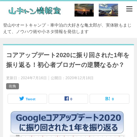
登山やオートキャンプ・車中泊の大好きな亀太郎が、実体験もまじ
えて、ノウハウ術や小ネタ情報を発信します
コアアップデート2020に振り回された1年を
振り返る！初心者ブロガーの逆襲なるか？
更新日：
2024年7月16日
公開日：
2020年12月18日
街角
Tweet
0
0