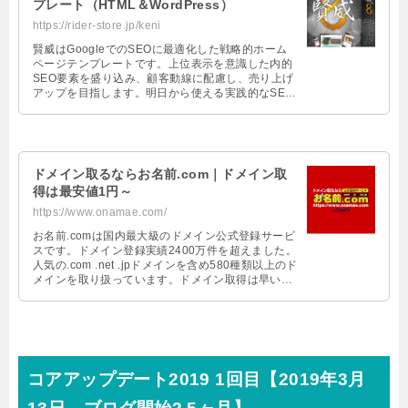
プレート（HTML＆WordPress）
https://rider-store.jp/keni
賢威はGoogleでのSEOに最適化した戦略的ホーム
ページテンプレートです。上位表示を意識した内的
SEO要素を盛り込み、顧客動線に配慮し、売り上げ
アップを目指します。明日から使える実践的なSEO
マニュアルも付属。登録商標 第5231823号
ドメイン取るならお名前.com｜ドメイン取
得は最安値1円～
https://www.onamae.com/
お名前.comは国内最大級のドメイン公式登録サービ
スです。ドメイン登録実績2400万件を超えました。
人気の.com .net .jpドメインを含め580種類以上のド
メインを取り扱っています。ドメイン取得は早い者
勝ちです。第三者に取得される前に、まずは検索
を！新規登録と同時申込みでWhois情報公開代行が
無料。
コアアップデート2019 1回目【2019年3月