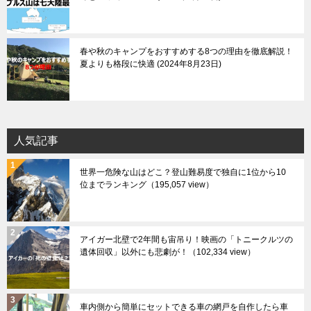
春や秋のキャンプをおすすめする8つの理由を徹底解説！
夏よりも格段に快適
2024年8月23日
人気記事
世界一危険な山はどこ？登山難易度で独自に1位から10
位までランキング
（195,057 view）
アイガー北壁で2年間も宙吊り！映画の「トニークルツの
遺体回収」以外にも悲劇が！
（102,334 view）
車内側から簡単にセットできる車の網戸を自作したら車