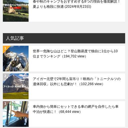
春や秋のキャンプをおすすめする8つの理由を徹底解説！
夏よりも格段に快適
2024年8月23日
人気記事
世界一危険な山はどこ？登山難易度で独自に1位から10
位までランキング
（194,702 view）
アイガー北壁で2年間も宙吊り！映画の「トニークルツの
遺体回収」以外にも悲劇が！
（102,266 view）
車内側から簡単にセットできる車の網戸を自作したら車
中泊が快適に！
（68,444 view）